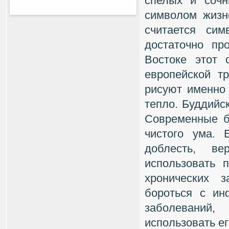
спелых и сочн
символом жизн
считается сим
достаточно пр
Востоке этот 
европейской т
рисуют именно 
тепло. Буддийс
Современные б
чистого ума.
доблесть, ве
использовать 
хронических з
бороться с и
заболеваний,
использовать ег