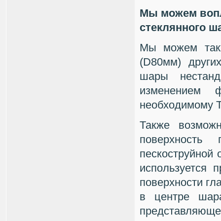
Мы можем воп
стеклянного ш
Мы можем так
(D80мм) други
шары нестан
изменением 
необходимому Т
Также возможн
поверхность
пескоструйной 
используется 
поверхности гл
в центре шар
представляющ