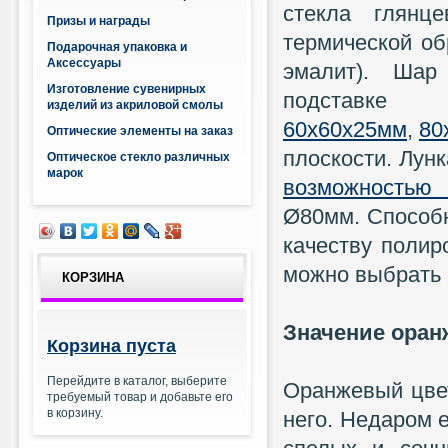
стекла глянц
Призы и награды
термической об
Подарочная упаковка и
Аксессуары
эмалит).
Шар 
Изготовление сувенирных
подста
изделий из акриловой смолы
60х60х25мм
,
80
Оптические элементы на заказ
плоскости. Лун
Оптическое стекло различных
марок
возможностью
Ø80мм. Способн
качеству полир
можно выбрать 
КОРЗИНА
Значение оран
Корзина пуста
Перейдите в каталог, выберите
Оранжевый цвет
требуемый товар и добавьте его
в корзину.
него. Недаром е