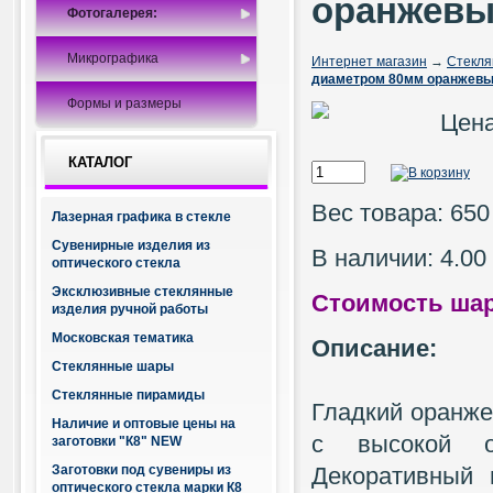
оранжев
Фотогалерея:
Микрографика
Интернет магазин
→
Стекл
диаметром 80мм оранжев
Формы и размеры
Цен
КАТАЛОГ
Вес товара: 650
Лазерная графика в стекле
Сувенирные изделия из
В наличии: 4.00
оптического стекла
Эксклюзивные стеклянные
Стоимость шар
изделия ручной работы
Московская тематика
Описание:
Стеклянные шары
Стеклянные пирамиды
Гладкий оранже
Наличие и оптовые цены на
с высокой о
заготовки "К8" NEW
Заготовки под сувениры из
Декоративный 
оптического стекла марки К8