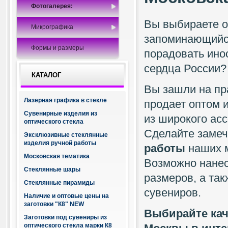
Фотогалерея:
Вы выбираете о
Микрографика
запоминающийся
Формы и размеры
порадовать ино
сердца России?
КАТАЛОГ
Вы зашли на пр
Лазерная графика в стекле
продает оптом 
Сувенирные изделия из
из широкого ас
оптического стекла
Сделайте замеч
Эксклюзивные стеклянные
изделия ручной работы
работы
наших м
Московская тематика
Возможно нанес
Стеклянные шары
размеров, а так
Стеклянные пирамиды
сувениров.
Наличие и оптовые цены на
заготовки "К8" NEW
Выбирайте кач
Заготовки под сувениры из
оптического стекла марки К8