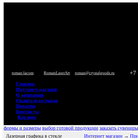
+7 
roman-lacom
RomanLaserArt
roman@crystalgoods.ru
Главная
Интернет-магазин
О компании
Оплата и доставка
Новости
Контакты
Корзина
формы и размеры
выбор готовой продукции
заказать сувенир
Лазерная графика в стекле
Интернет магазин
→
При