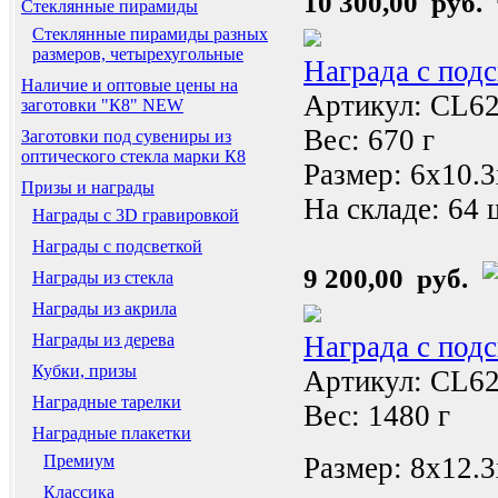
10 300,00 руб.
Стеклянные пирамиды
Стеклянные пирамиды разных
размеров, четырехугольные
Награда с под
Наличие и оптовые цены на
Артикул: CL6
заготовки "К8" NEW
Вес: 670 г
Заготовки под сувениры из
оптического стекла марки К8
Размер: 6x10.
Призы и награды
На складе:
64 
Награды с 3D гравировкой
Награды с подсветкой
9 200,00 руб.
Награды из стекла
Награды из акрила
Награда с под
Награды из дерева
Кубки, призы
Артикул: CL6
Наградные тарелки
Вес: 1480 г
Наградные плакетки
Размер: 8x12.
Премиум
Классика