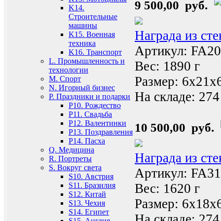
9 500,00 руб.
K14.
Строительные
машины
Награда из ст
K15. Военная
техника
Артикул: FA2
K16. Транспорт
L. Промышленность и
Вес: 1890 г
технологии
Размер: 6x21x
M. Спорт
N. Игорный бизнес
На складе:
274
P. Праздники и подарки
P10. Рождество
P11. Свадьба
P12. Валентинки
10 500,00 руб.
P13. Поздравления
P14. Пасха
Q. Медицина
Награда из ст
R. Портреты
S. Вокруг света
Артикул: FA3
S10. Австрия
Вес: 1620 г
S11. Бразилия
S12. Китай
Размер: 6x18x
S13. Чехия
S14. Египет
На складе:
274
S15. Англия