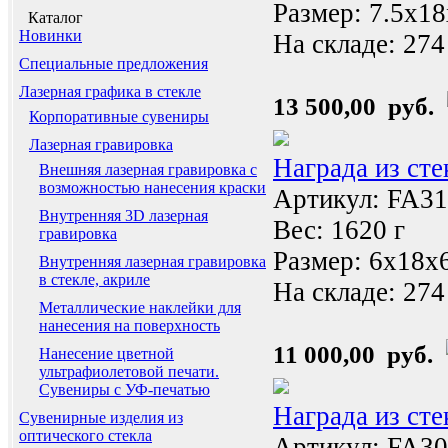
Размер: 7.5x1
Каталог
Новинки
На складе:
274
Специальные предложения
Лазерная графика в стекле
13 500,00 руб.
Корпоративные сувениры
Лазерная гравировка
Награда из ст
Внешняя лазерная гравировка с
возможностью нанесения краски
Артикул: FA3
Внутренняя 3D лазерная
Вес: 1620 г
гравировка
Размер: 6x18x
Внутренняя лазерная гравировка
в стекле, акриле
На складе:
274
Металлические наклейки для
нанесения на поверхность
11 000,00 руб.
Нанесение цветной
ультрафиолетовой печати.
Сувениры с УФ-печатью
Награда из ст
Сувенирные изделия из
оптического стекла
Артикул: FA3