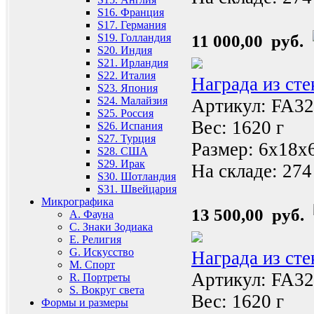
S16. Франция
S17. Германия
11 000,00 руб.
S19. Голландия
S20. Индия
S21. Ирландия
S22. Италия
Награда из ст
S23. Япония
S24. Малайзия
Артикул: FA3
S25. Россия
Вес: 1620 г
S26. Испания
S27. Турция
Размер: 6x18x
S28. США
S29. Ирак
На складе:
274
S30. Шотландия
S31. Швейцария
Микрографика
13 500,00 руб.
A. Фауна
C. Знаки Зодиака
E. Религия
G. Искусство
Награда из ст
M. Спорт
Артикул: FA3
R. Портреты
S. Вокруг света
Вес: 1620 г
Формы и размеры