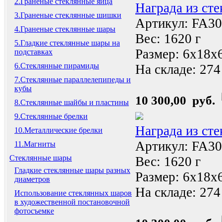
2.Граненые стеклянные яйца
Награда из ст
3.Граненые стеклянные шишки
Артикул: FA3
4.Граненые стеклянные шары
Вес: 1620 г
5.Гладкие стеклянные шары на
Размер: 6x18x
подставках
6.Стеклянные пирамиды
На складе:
274
7.Стеклянные параллелепипеды и
кубы
10 300,00 руб.
8.Стеклянные шайбы и пластины
9.Стеклянные брелки
Награда из ст
10.Металлические брелки
Артикул: FA3
11.Магниты
Стеклянные шары
Вес: 1620 г
Гладкие стеклянные шары разных
Размер: 6x18x
диаметров
На складе:
274
Использование стеклянных шаров
в художественной постановочной
фотосъемке