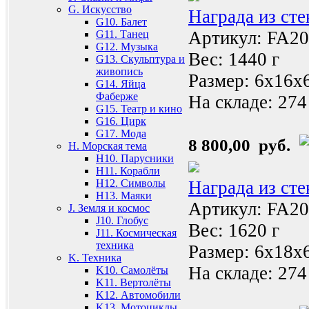
G. Искусство
Награда из ст
G10. Балет
Артикул: FA20
G11. Танец
G12. Музыка
Вес: 1440 г
G13. Скульптура и
живопись
Размер: 6x16x
G14. Яйца
Фаберже
На складе:
274
G15. Театр и кино
G16. Цирк
G17. Мода
8 800,00 руб.
H. Морская тема
H10. Парусники
H11. Корабли
Награда из ст
H12. Символы
H13. Маяки
Артикул: FA20
J. Земля и космос
J10. Глобус
Вес: 1620 г
J11. Космическая
техника
Размер: 6x18x
K. Техника
На складе:
274
K10. Самолёты
K11. Вертолёты
K12. Автомобили
K13. Мотоциклы