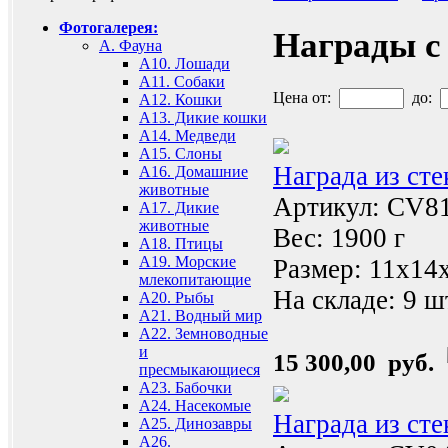
Фотогалерея:
Награды с
A. Фауна
A10. Лошади
A11. Собаки
Цена от:
до:
A12. Кошки
A13. Дикие кошки
A14. Медведи
A15. Слоны
Награда из ст
A16. Домашние
животные
Артикул: CV8
A17. Дикие
животные
Вес: 1900 г
A18. Птицы
A19. Морские
Размер: 11x14
млекопитающие
На складе:
9 ш
A20. Рыбы
A21. Водный мир
A22. Земноводные
и
15 300,00 руб.
пресмыкающиеся
A23. Бабочки
A24. Насекомые
Награда из ст
A25. Динозавры
A26.