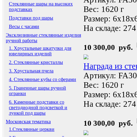
Стеклянные шары на высоких
Вес: 1620 г
подставках
Размер: 6x18x
Подставки под шары
На складе:
274
Весы с часами
Эксклюзивные стеклянные изделия
ручной работы
10 300,00 руб.
1. Хрустальные шкатулки для
ювелирных изделий
2. Стеклянные кристаллы
Награда из ст
3. Хрустальная пчела
Артикул: FA3
4. Стеклянные кубы со сферами
Вес: 1620 г
5. Граненные шары ручной
Размер: 6x18x
огранки
На складе:
274
6. Каменные подставки со
светодиодной подсветкой и
лункой под шары
10 300,00 руб.
Московская тематика
1.Стеклянные церкви