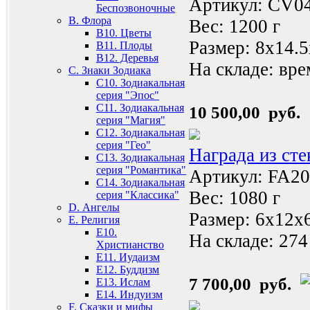
Артикул: CV0
Беспозвоночные
B. Флора
Вес: 1200 г
B10. Цветы
Размер: 8x14.
B11. Плоды
B12. Деревья
На складе:
вре
C. Знаки Зодиака
C10. Зодиакальная
серия "Эпос"
C11. Зодиакальная
10 500,00 руб.
серия "Магия"
C12. Зодиакальная
серия "Гео"
Награда из ст
C13. Зодиакальная
серия "Романтика"
Артикул: FA20
C14. Зодиакальная
Вес: 1080 г
серия "Классика"
D. Ангелы
Размер: 6x12x
E. Религия
E10.
На складе:
274
Христианство
E11. Иудаизм
E12. Буддизм
7 700,00 руб.
E13. Ислам
E14. Индуизм
F. Сказки и мифы