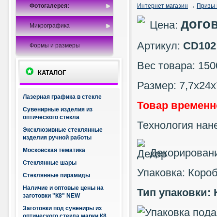
Фотогалерея:
Интернет магазин
→
Призы 
дого
Цена:
Микрографика
Артикул:
CD102
Формы и размеры
Вес товара: 150
КАТАЛОГ
Размер: 7,7х24х
Лазерная графика в стекле
Товар временн
Сувенирные изделия из
оптического стекла
Технология нан
Эксклюзивные стеклянные
изделия ручной работы
Московская тематика
Декорирование
Стеклянные шары
Упаковка: Коро
Стеклянные пирамиды
Наличие и оптовые цены на
Тип упаковки: 
заготовки "К8" NEW
Заготовки под сувениры из
оптического стекла марки К8