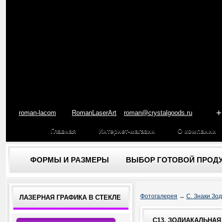
+
roman-lacom
RomanLaserArt
roman@crystalgoods.ru
Главная
Интернет-магазин
О компании
ФОРМЫ И РАЗМЕРЫ
ВЫБОР ГОТОВОЙ ПРОД
Фотогалерея
→
C. Знаки Зо
ЛАЗЕРНАЯ ГРАФИКА В СТЕКЛЕ
C13. ЗОДИАКАЛЬНАЯ